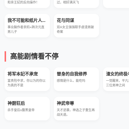
和亲王妃的反向操作！
过，相好满天飞
我不可能和纸片人谈恋爱
花与同谋
事业脑作者亲妈×跨次元直
双A女主强强联手虐渣男破
男儿子
奇案
高能剧情看不停
将军本妃不承宠
替身的自我修养
渣女的终极
富贵险中求，你以为的你以
感情是什么，能吃吗
一觉醒来，平凡
为真的不是
三位男神之间
神厨狂后
神武帝尊
杀手皇后x腹黑皇帝
天才逆袭，神选之子重生再
战天道。