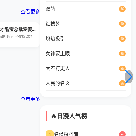
双轨
新
查看更多
红楼梦
新
天才酷宝总裁宠妻太强悍
裁的便宜可不是好占的
炽热吸引
新
女神蒙上眼
新
大奉打更人
新
人民的名义
新
查看更多
🔥
日漫人气榜
名侦探柯南
1
🔥