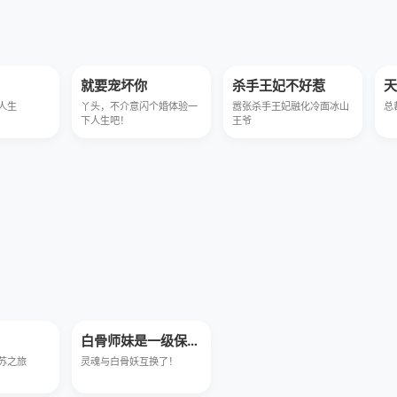
就要宠坏你
杀手王妃不好惹
人生
丫头，不介意闪个婚体验一
嚣张杀手王妃融化冷面冰山
总
下人生吧！
王爷
白骨师妹是一级保护动物
苏之旅
灵魂与白骨妖互换了！