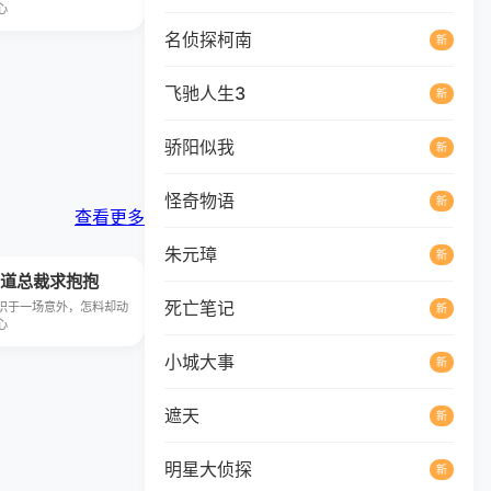
心
名侦探柯南
新
飞驰人生3
新
骄阳似我
新
怪奇物语
新
查看更多
朱元璋
新
道总裁求抱抱
死亡笔记
识于一场意外，怎料却动
新
心
小城大事
新
遮天
新
明星大侦探
新